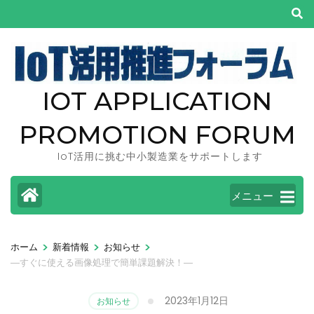
コ
ン
テ
ン
ツ
IOT APPLICATION
へ
ス
PROMOTION FORUM
キ
IoT活用に挑む中小製造業をサポートします
ッ
プ
メニュー
(Enter
を
押
>
>
>
ホーム
新着情報
お知らせ
―すぐに使える画像処理で簡単課題解決！―
す)
2023年1月12日
お知らせ